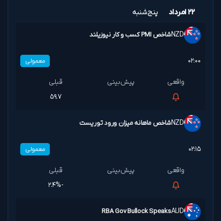
۲۲ امرداد
پنج‌شنبه
NZD
شاخص PMI کسب و کار نیوزیلند
۰۲:۰۰
معمولی
۵۹.۷
NZD
شاخص ماهانه میزان ورود توریست
۰۲:۱۵
معمولی
-۲.۴%
RBA Gov Bullock Speaks
AUD