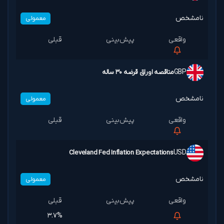
نامشخص
معمولی
GBP
مناقصه اوراق قرضه ۳۰ ساله
نامشخص
معمولی
Cleveland Fed Inflation Expectations
USD
نامشخص
معمولی
۳.۷%