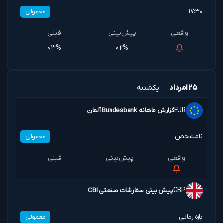
۱۷:۳۰
معمولی
۰.۳%
۰.۲%
۲۵ امرداد
یکشنبه
EUR
گزارش ماهانه Bundesbank آلمان
نامشخص
معمولی
GBP
پیش بینی سفارشات صنعتی CBI
بازه زمانی
معمولی