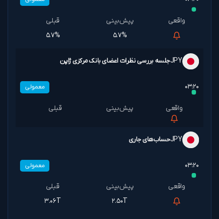
۵.۷%
۵.۷%
JPY
جلسه بررسی نظرات اعضای بانک مرکزی ژاپن
۰۳:۲۰
معمولی
JPY
حساب‌های جاری
۰۳:۲۰
معمولی
۳.۰۶T
۲.۵۰T