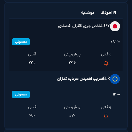
۱۹ امرداد
دوشنبه
JPY
شاخص جاری ناظران اقتصادی
۰۸:۳۰
معمولی
۴۴.۰
۴۴.۶
EUR
ضریب اطمینان سرمایه گذاران
۱۲:۰۰
معمولی
-۳.۱
-۰.۷